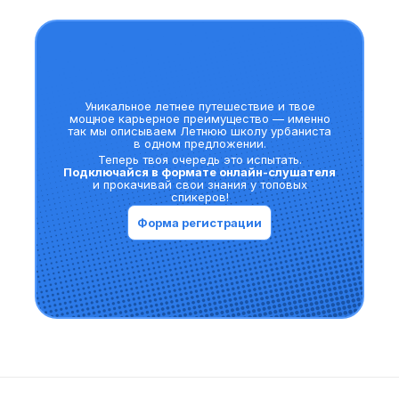
ВКонтакте «Люди в городе»
Центр устойчивого развития
территорий ВШМ СПбГУ
Высшая школа менеджмента СПбГУ, 2026
Уникальное летнее путешествие и твое
мощное карьерное преимущество — именно
Политика конфидециальности
так мы описываем Летнюю школу урбаниста
в одном предложении.
Положение Летней школы урбаниста ВШМ СПбГУ
Теперь твоя очередь это испытать.
Подключайся в формате онлайн-слушателя
и прокачивай свои знания у топовых
спикеров!
Мы находимся в московском часовом поясе (UTC+3),
все указанные временные параметры соответствуют
Форма регистрации
времени Москвы. Просим учитывать это при
планировании участия.
Информация о конфигурации Летней школы урбаниста
2025 года носит ознакомительный характер
и отражает предполагаемый план реализации проекта.
В случае изменений в расписании или программе
организаторы своевременно уведомят всех
участников.
На данном информационном ресурсе могут быть
опубликованы архивные материалы с упоминанием
физических и юридических лиц, включенных