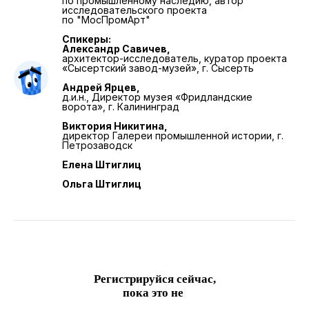
по промышленному наследию, автор
исследовательского проекта
по "МосПромАрт"
Спикеры:
Остались вопросы?
Александр Савичев,
архитектор-исследователь, куратор проекта
Пиши на почту
urban@gsom.spbu.ru
«Сысертский завод-музей», г. Сысерть
или в Telegram
@er0py
Андрей Ярцев,
д.и.н., Директор музея «Фридландские
Рассылка
ворота», г. Калининград
Подписывайся на рассылку, чтобы не пропустить
другие мероприятия от организаторов Летней
Виктория Никитина,
школы урбаниста
директор Галереи промышленной истории, г.
Петрозаводск
Елена Штиглиц
Ольга Штиглиц
ОТПРАВИТЬ
Регистрируйся сейчас,
Telegram-канал «Люди в городе»
пока
это не стало мейнст
|