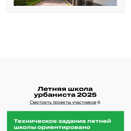
Варвара Кудреватая
Наставник проекта
>85%
выпускников готовы рекомендовать проект
однокурсникам, друзьям и коллегам
Опыт работы над проектом
в Ивангороде оказался
гораздо глубже, чем
я ожидала: за короткое время
мы прошли весь путь
от полевых исследований
до проработанного решения
и по-настоящему погрузились
в контекст города.
Екатерина Овчарова
Студентка программы магистратуры
ВШМ СПбГУ «Управление умным
городом»