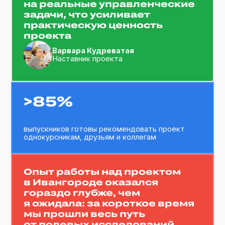
>18
лекторов-практиков знакомят урбанистов
с искусством работы с городами
и населениям
8
проектов для городов Ленинградской
области разрабатывают участники Летней
школы урбаниста ежегодно