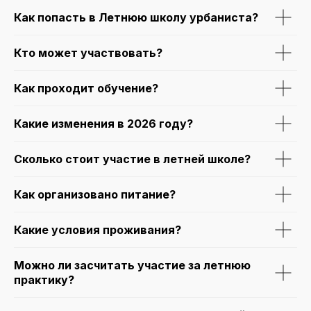
Как попасть в Летнюю школу урбаниста?
Кто может участвовать?
Как проходит обучение?
Какие изменения в 2026 году?
Сколько стоит участие в летней школе?
Как организовано питание?
Остались вопросы?
Пиши на почту
urban@gsom.spbu.ru
или в Telegram
@er0py
Какие условия проживания?
Рассылка
Подписывайся на рассылку, чтобы
не пропустить другие мероприятия
Можно ли засчитать участие за летнюю
от организаторов Летней школы урбаниста
практику?