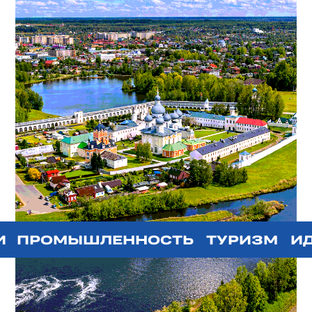
этим летом?
Маршрут построен: едем в Тихвин! Этим летом
будем исследовать территорию, где
переплетаются монастырский ансамбль,
историческая планировка, советская застройка
и современная жизнь районного центра.
Тихвин — город с богатым культурным
наследием и выраженной идентичностью. Здесь
историческая среда соседствует
с промышленной историей, а многослойная
городская ткань делает территорию особенно
интересной для анализа и проектной работы.
О территории