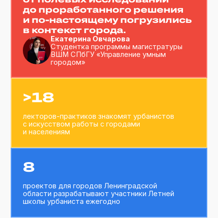
Города малые,
возможности большие