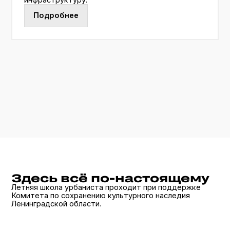
Изучаем принципы работы с объектами
культурного наследия
Изучаем грани допустимого вмешательства
в работе с объектами культурного наследия
на примере исторических городов Ленобласти
Медиация между твоей командой и городской
администрацией на презентации проектов
Подробнее