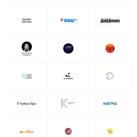
Мы находимся в московском часовом поясе
(UTC+3), все указанные временные параметры
соответствуют времени Москвы. Просим
учитывать это при планировании участия.
Информация о конфигурации Летней школы
урбаниста 2026 года носит ознакомительный
характер и отражает предполагаемый план
реализации проекта. В случае изменений
в расписании или программе организаторы
своевременно уведомят всех участников.
На данном информационном ресурсе могут
быть опубликованы архивные материалы
с упоминанием физических и юридических лиц,
включенных Министерством юстиции
Российской Федерации в реестр иностранных
агентов, а также организаций, признанных
экстремистскими и запрещенных
на территории Российской Федерации.