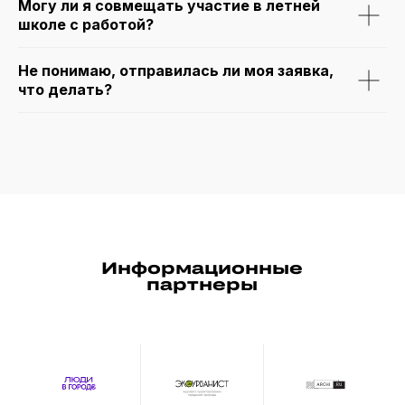
Могу ли я совмещать участие в летней
школе с работой?
Не понимаю, отправилась ли моя заявка,
ОТПРАВИТЬ
что делать?
Telegram-канал «Люди в городе»
ВКонтакте «Люди в городе»
Центр устойчивого развития территорий
ВШМ СПбГУ
Политика конфидециальности
Положение Летней школы урбаниста ВШМ СПбГУ
Высшая школа менеджмента СПбГУ, 2026
Информационные
партнеры