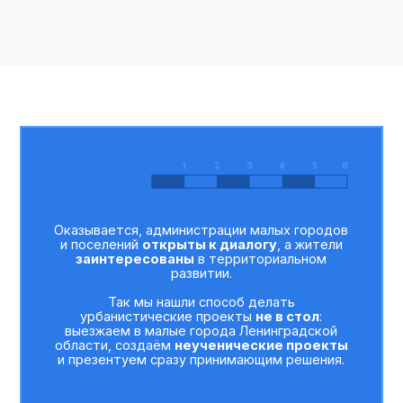
Оказывается, администрации малых городов
и поселений
открыты к диалогу
, а жители
заинтересованы
в территориальном
развитии.
Так мы нашли способ делать
урбанистические проекты
не в стол
:
выезжаем в малые города Ленинградской
области, создаём
неученические проекты
и презентуем сразу принимающим решения.
Нас слушают внимательно, потому что
мы смотрим на развитие территорий
системно
.
Междисциплинарные команды Летней школы