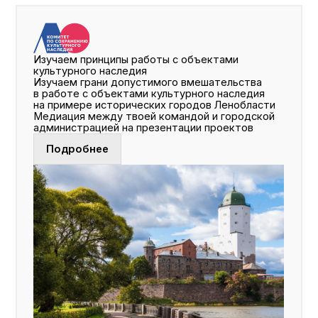
Летняя школа
урбаниста 2025
Смотреть проекты участников
Техническое задание летней
школы ориентировано
на реальные управленческие
задачи, что усиливает
практическую ценность
проекта