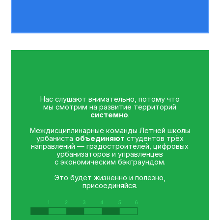
урбаниста
объединяют
студентов трёх
направлений — градостроителей, цифровых
урбанизаторов и управленцев
с экономическим бэкграундом.
Это будет жизненно и полезно,
присоединяйся.
Флагман трёх лидеров
Стань частью междисциплинарной команды: ВШМ
СПбГУ проводит Школу в партнёрстве с ведущими
вузами в сфере урбанистики.