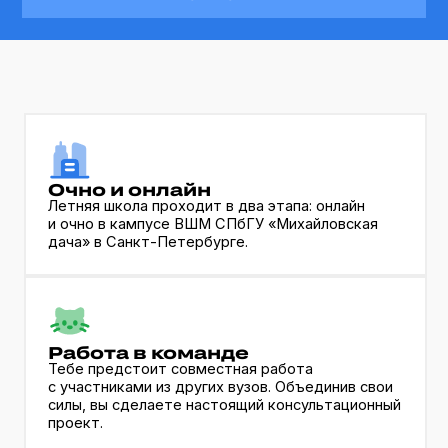
Очно и онлайн
Летняя школа проходит в два этапа: онлайн
и очно в кампусе ВШМ СПбГУ «Михайловская
дача» в Санкт-Петербурге.
Работа в команде
Тебе предстоит совместная работа
с участниками из других вузов. Объединив свои
силы, вы сделаете настоящий консультационный
проект.
Участие бесплатное
Всем иногородним студентам, которые
успешно пройдут этапы отбора,
мы компенсируем расходы на билеты в Санкт-
Петербург.