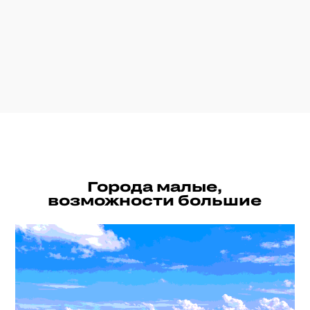
И
ПРОМЫШЛЕННОСТЬ ⠀ТУРИЗМ ⠀ИДЕНТИ
Уникальное сочетание
возможностей и вызовов
Каждый год Летняя школа урбаниста выезжает
в новые малые города Ленинградской области.
Географический ресурс практически
неисчерпаем — разнообразные ландшафты
и выход к Финскому заливу, культурно-
историческая уникальность и близость
к северной столице бросают урбанистам
нескучный вызов.
Куда отправляемся